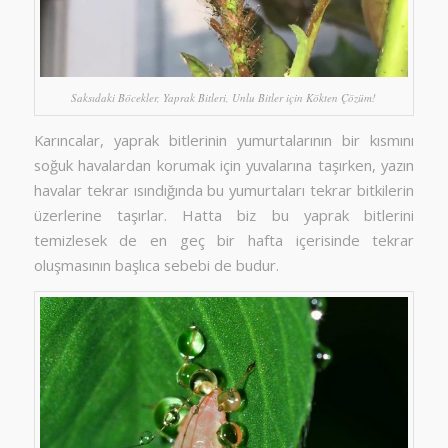
Saksıdaki Böcekler, Yaprak Bitleri, Unlu Bitler için Kökten Çözüm!
Karıncalar, yaprak bitlerinin yumurtalarının bir kısmını
soğuk havalardan korumak için yuvalarına taşırken, yazın
havalar tekrar ısındığında bu yumurtaları tekrar bitkilerin
üzerlerine taşırlar. Hatta biz bu yaprak bitlerini
temizlesek de en geç bir hafta içerisinde tekrar
oluşmasının başlıca sebebi de budur.