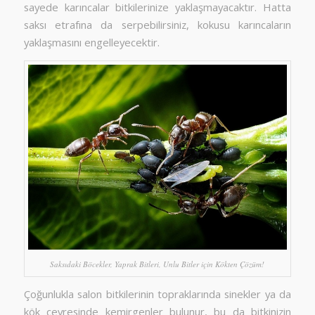
sayede karıncalar bitkilerinize yaklaşmayacaktır. Hatta
saksı etrafına da serpebilirsiniz, kokusu karıncaların
yaklaşmasını engelleyecektir.
Saksıdaki Böcekler, Yaprak Bitleri, Unlu Bitler için Kökten Çözüm!
Çoğunlukla salon bitkilerinin topraklarında sinekler ya da
kök çevresinde kemirgenler bulunur, bu da bitkinizin