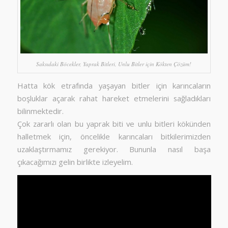
Saksıdaki Böcekler, Yaprak Bitleri, Unlu Bitler için Kökten Çözüm!
Hatta kök etrafında yaşayan bitler için karıncaların
boşluklar açarak rahat hareket etmelerini sağladıkları
bilinmektedir.
Çok zararlı olan bu yaprak biti ve unlu bitleri kökünden
halletmek için, öncelikle karıncaları bitkilerimizden
uzaklaştırmamız gerekiyor. Bununla nasıl başa
çıkacağımızı gelin birlikte izleyelim.