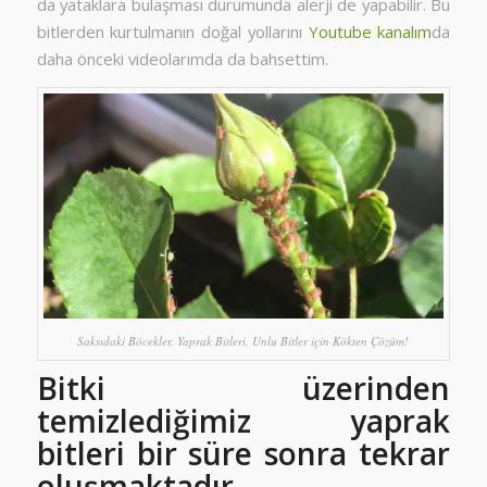
da yataklara bulaşması durumunda alerji de yapabilir. Bu
bitlerden kurtulmanın doğal yollarını
Youtube kanalım
da
daha önceki videolarımda da bahsettim.
Saksıdaki Böcekler, Yaprak Bitleri, Unlu Bitler için Kökten Çözüm!
Bitki üzerinden
temizlediğimiz yaprak
bitleri bir süre sonra tekrar
oluşmaktadır.