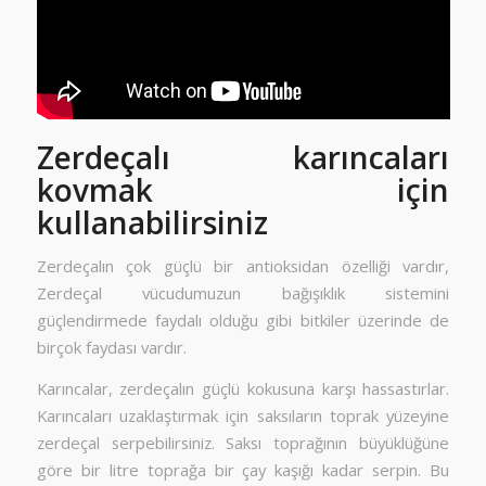
Zerdeçalı karıncaları
kovmak için
kullanabilirsiniz
Zerdeçalın çok güçlü bir antioksidan özelliği vardır,
Zerdeçal vücudumuzun bağışıklık sistemini
güçlendirmede faydalı olduğu gibi bitkiler üzerinde de
birçok faydası vardır.
Karıncalar, zerdeçalın güçlü kokusuna karşı hassastırlar.
Karıncaları uzaklaştırmak için saksıların toprak yüzeyine
zerdeçal serpebilirsiniz. Saksı toprağının büyüklüğüne
göre bir litre toprağa bir çay kaşığı kadar serpin. Bu