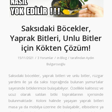
Saksıdaki Böcekler,
Yaprak Bitleri, Unlu Bitler
için Kökten Çözüm!
/
/
/
15/11/2021
3 Yorumlar
in
Blog
tarafından
Aydın
Bulgurcuoğlu
Saksıdaki böcekler, yaprak bitleri ve unlu bitler, rüzgar
yardımı ile ya da saksı toprağında bulunan yumurtalar
sayesinde bitkilerimize bulaşabiliyor. Özellikle kalitesiz ve
ucuz olarak satılan bitki topraklarının içerisinde
bulunmaktadır. Koloni halinde yaşayan yaprak bitleri
masa ya da mobilya üzerine de bulaşabilir, elbiselere ya