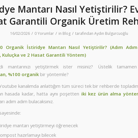
idye Mantarı Nasıl Yetiştirilir? 
t Garantili Organik Üretim Re
/
/
/
16/02/2026
0 Yorumlar
in
Blog
tarafından
Aydın Bulgurcuoğlu
 Organik İstiridye Mantarı Nasıl Yetiştirilir? (Adım Ad
, Kuluçka ve 2 Hasat Garantili Yöntem)
i mantarınızı yetiştirmek ister misiniz? Üstelik tamam
an, %100 organik
bir yöntemle?
 Youtube kanalımda anlattığım tüm süreci tek bir rehberde topladı
an hasada kadar, hatta aynı poşetten
iki kez ürün alma yönte
rı adım adım bulacaksınız.
sayesinde:
tiridye mantarı yetiştirmeyi öğrenecek
ompost hazırlamayı bilecek