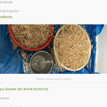
almamalı.
rini kapatın.
ekletin.
İstiridye mantarı nasıl yetiştirilir
yu Süzme (En Kritik Kontrol)
nrası: