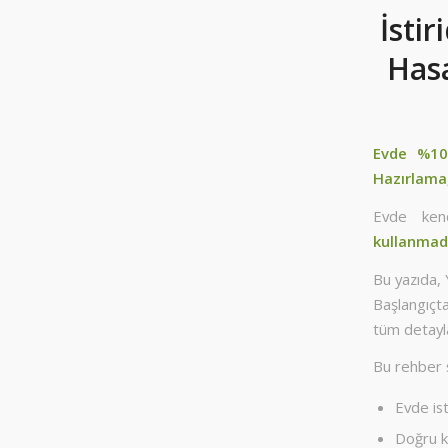
İstir
Hasa
Evde %100
Hazırlama
Evde kend
kullanmad
Bu yazıda,
Başlangıçt
tüm detayla
Bu rehber 
Evde is
Doğru k