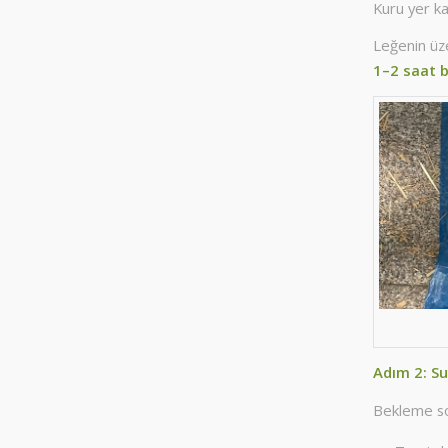
Kuru yer k
Leğenin üze
1–2 saat b
Adım 2: Su
Bekleme so