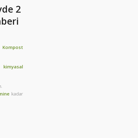
Evde 2
hberi
ım Kompost
en
kimyasal
m.
mine
kadar