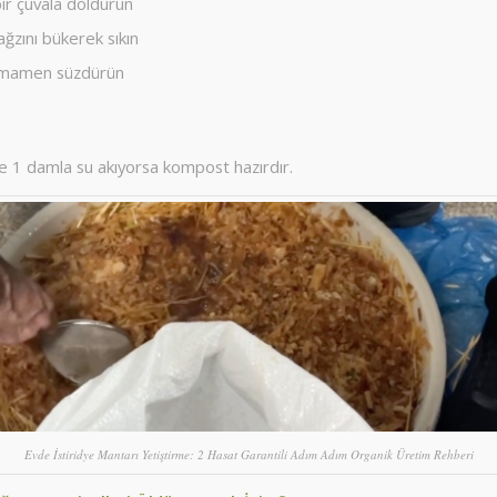
ir çuvala doldurun
ağzını bükerek sıkın
amamen süzdürün
 1 damla su akıyorsa kompost hazırdır.
Evde İstiridye Mantarı Yetiştirme: 2 Hasat Garantili Adım Adım Organik Üretim Rehberi