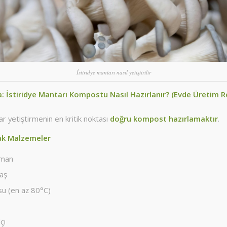
İstiridye mantarı nasıl yetiştirilir
 İstiridye Mantarı Kompostu Nasıl Hazırlanır? (Evde Üretim R
 yetiştirmenin en kritik noktası
doğru kompost hazırlamaktır
.
cak Malzemeler
man
aş
su (en az 80°C)
çı