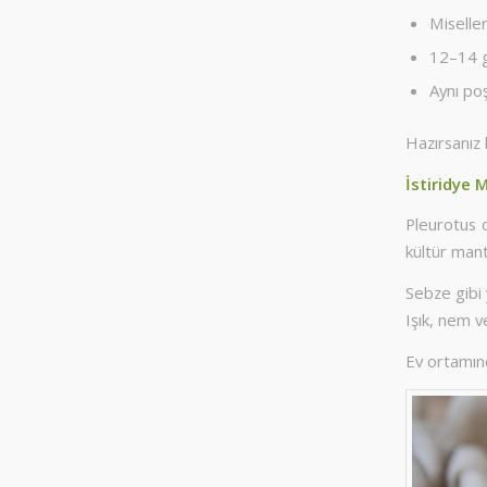
Miselle
12–14 g
Aynı po
Hazırsanız 
İstiridye 
Pleurotus 
kültür mant
Sebze gibi y
Işık, nem ve
Ev ortamınd