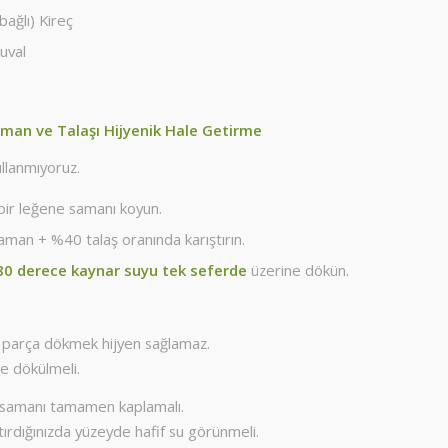
bağlı) Kireç
uval
man ve Talaşı Hijyenik Hale Getirme
llanmıyoruz.
bir leğene samanı koyun.
man + %40 talaş oranında karıştırın.
80 derece kaynar suyu tek seferde
üzerine dökün.
 parça dökmek hijyen sağlamaz.
e dökülmeli.
, samanı tamamen kaplamalı.
stırdığınızda yüzeyde hafif su görünmeli.