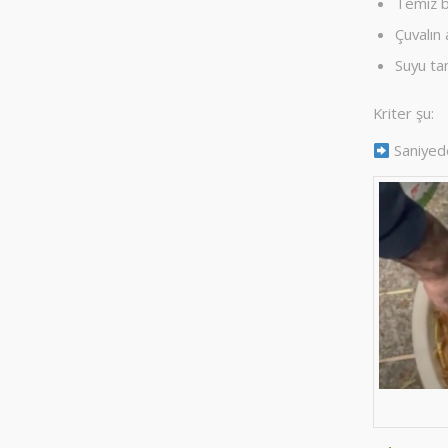
Temiz b
Çuvalın 
Suyu t
Kriter şu:
Saniyede