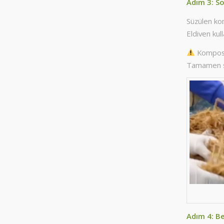
Adım 3: So
Süzülen ko
Eldiven kull
Kompost 
Tamamen s
Adım 4: Be