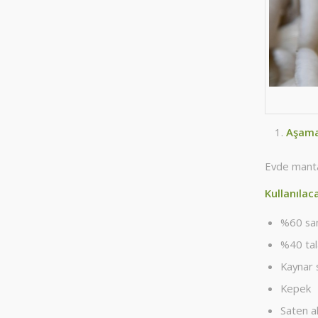
Aşama:
Evde mantar
Kullanıla
%60 sa
%40 tal
Kaynar 
Kepek
Saten al