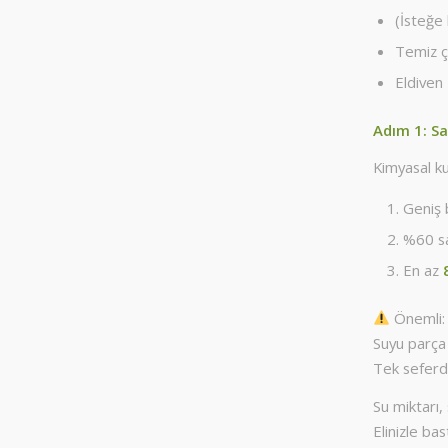
(İsteğe 
Temiz ç
Eldiven
Adım 1: Sa
Kimyasal ku
Geniş 
%60 sa
En az
Önemli:
Suyu parça
Tek seferd
Su miktarı
Elinizle ba