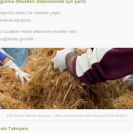
ğutma (Miselleri Öldürmemek İçin Şart!)
mpostu temiz bir zemine yayın.
anarak karıştırın.
sıcakken misel eklenirse miseller ölür.
oğuması gerekir.
Evde İstiridye Mantarı Yetiştirme: 2 Hasat Garantili Adım Adım Organik Üretim Rehberi
sin Takviyesi