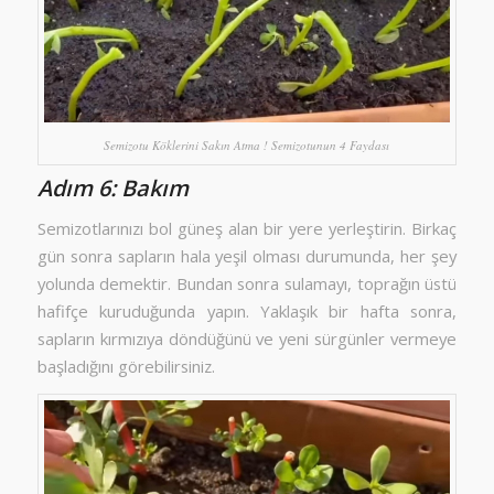
Semizotu Köklerini Sakın Atma ! Semizotunun 4 Faydası
Adım 6: Bakım
Semizotlarınızı bol güneş alan bir yere yerleştirin. Birkaç
gün sonra sapların hala yeşil olması durumunda, her şey
yolunda demektir. Bundan sonra sulamayı, toprağın üstü
hafifçe kuruduğunda yapın. Yaklaşık bir hafta sonra,
sapların kırmızıya döndüğünü ve yeni sürgünler vermeye
başladığını görebilirsiniz.