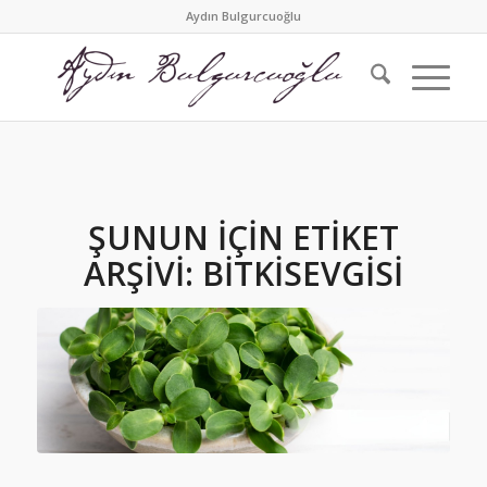
Aydın Bulgurcuoğlu
ŞUNUN IÇIN ETIKET
ARŞIVI:
BITKISEVGISI