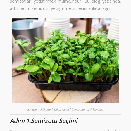
semizotları yetiştirmek mümkündür. Bu blog yazısında,
adım adım semizotu yetiştirme sürecini anlatacağım.
Semizotu Köklerini Sakın Atma ! Semizotunun 4 Faydası
Adım 1:Semizotu Seçimi