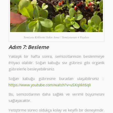
Semizotu Köklerini Sakın Atma ! Semizotunun 4 Faydası
Adım 7: Besleme
Yaklaşık bir hafta sonra, semizotlarınızın beslenmeye
ihtiyacı olabilir. Soğan kabuğu sıvı gübresi gibi organik
gübrelerle besleyebilirsiniz.
Soğan kabuğu gübresine buradan ulaşabilirsiniz :
https://www.youtube.com/watch?v=uSXqXkt6qlI
Bu, semizotlarının daha sağlıklı ve verimli büyümesini
sağlayacaktır.
Yetiştirme süreci oldukça kolay ve keyifli bir deneyimdir.