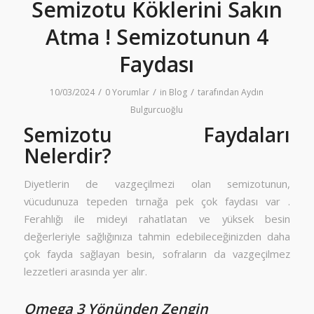
Semizotu Köklerini Sakın
Atma ! Semizotunun 4
Faydası
/
/
/
10/03/2024
0 Yorumlar
in
Blog
tarafından
Aydın
Bulgurcuoğlu
Semizotu Faydaları
Nelerdir?
Diyetlerin de vazgeçilmezi olan semizotunun,
vücudunuza tepeden tırnağa pek çok faydası var .
Ferahlığı ile mideyi rahatlatan ve yüksek besin
değerleriyle sağlığınıza tahmin edebileceğinizden daha
çok fayda sağlayan besin, sofraların da vazgeçilmez
lezzetleri arasında yer alır.
Omega 3 Yönünden Zengin