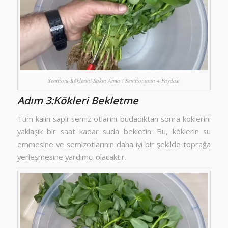
Semizotu Köklerini Sakın Atma ! Semizotunun 4 Faydası
Adım 3:Kökleri Bekletme
Tüm kalın saplı semiz otlarını budadıktan sonra köklerini
yaklaşık bir saat kadar suda bekletin. Bu, köklerin su
emmesine ve semizotlarının daha iyi bir şekilde toprağa
yerleşmesine yardımcı olacaktır.