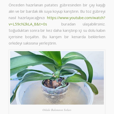
Önceden hazırlanan patates gübresinden bir çay kaşığı
alın ve bir bardak ılık suya koyup karıştırın. Bu toz gübreyi
nasıl hazırlayacağınızı
https://www.youtube.com/watch?
v=L59cN2kLA_8&t=0s
buradan ulaşabilirsiniz.
Soğuduktan sonra bir kez daha karıştırıp içi su dolu kabın
içerisine boşaltın. Bu karışım bir kenarda beklerken
orkideyi saksısına yerleştirin.
Orkide Bakımının Sırları