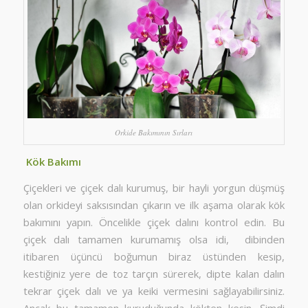
Orkide Bakımının Sırları
Kök Bakımı
Çiçekleri ve çiçek dalı kurumuş, bir hayli yorgun düşmüş
olan orkideyi saksısından çıkarın ve ilk aşama olarak kök
bakımını yapın. Öncelikle çiçek dalını kontrol edin. Bu
çiçek dalı tamamen kurumamış olsa idi, dibinden
itibaren üçüncü boğumun biraz üstünden kesip,
kestiğiniz yere de toz tarçın sürerek, dipte kalan dalın
tekrar çiçek dalı ve ya keiki vermesini sağlayabilirsiniz.
Ancak bu tamamen kuruduğunda kökten kesin. Şimdi