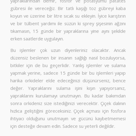
yapraklarından demir, fosfor ve potasyumu patates
gübresi ile vereceğiz. Bir tatlı kaşığı toz gübreyi kaba
koyun ve üzerine bir litre sıcak su ekleyin. İyice karıştırın
ve bir tülbent yardımı ile süzün ki sprey şişesinin ağzını
tıkamasın, 15 günde bir yapraklarına yine aynı şekilde
erken saatlerde uygulayın.
Bu işlemler çok uzun diyenleriniz olacaktır. Ancak
düzensiz beslenen bir insanın sağlığı nasıl bozuluyorsa,
bitkiler için de bu geçerlidir. Yanlış işlemler ve sulama
yapmak yerine, sadece 15 günde bir bu işlemleri yapıp
harika orkideler elde edeceğinizi düşünürseniz, bence
değer. Yapraklarını sulama işini kışın yapıyorsanız,
yapraklarını kurulamayı unutmayın. Bu kadar bakımdan
sonra orkideniz size istediğinizi verecektir. Çiçek dalının
hızlıca geliştiğini göreceksiniz. Çiçek açması için fosfora
ihtiyacı olduğunu unutmayın ve gücünü kaybetmemesi
için desteğe devam edin. Sadece su yeterli değildir.