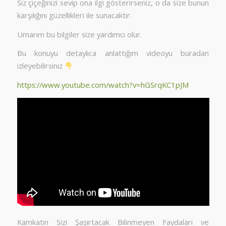
Siz çiçeğinizi sevip ona ilgi gösterirseniz, o da size bunun
karşılığını güzellikleri ile sunacaktır.
Umarım bu bilgiler size yardımcı olur.
Bu konuyu detaylıca anlattığım videoyu buradan
izleyebilirsiniz
https://www.youtube.com/watch?v=hGSrqKC1pJM
Kamkatın Sizi Şaşırtacak Bilinmeyen Faydaları ve