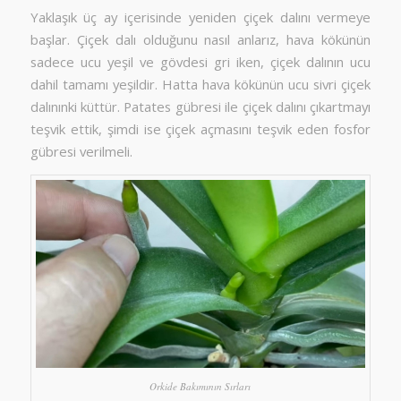
Yaklaşık üç ay içerisinde yeniden çiçek dalını vermeye
başlar. Çiçek dalı olduğunu nasıl anlarız, hava kökünün
sadece ucu yeşil ve gövdesi gri iken, çiçek dalının ucu
dahil tamamı yeşildir. Hatta hava kökünün ucu sivri çiçek
dalınınki küttür. Patates gübresi ile çiçek dalını çıkartmayı
teşvik ettik, şimdi ise çiçek açmasını teşvik eden fosfor
gübresi verilmeli.
Orkide Bakımının Sırları