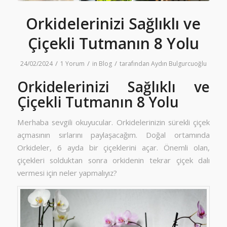
Orkidelerinizi Sağlıklı ve
Çiçekli Tutmanın 8 Yolu
/
/
/
24/02/2024
1 Yorum
in
Blog
tarafından
Aydın Bulgurcuoğlu
Orkidelerinizi Sağlıklı ve
Çiçekli Tutmanın 8 Yolu
Merhaba sevgili okuyucular. Orkidelerinizin sürekli çiçek
açmasının sırlarını paylaşacağım. Doğal ortamında
Orkideler, 6 ayda bir çiçeklerini açar. Önemli olan,
çiçekleri solduktan sonra orkidenin tekrar çiçek dalı
vermesi için neler yapmalıyız?