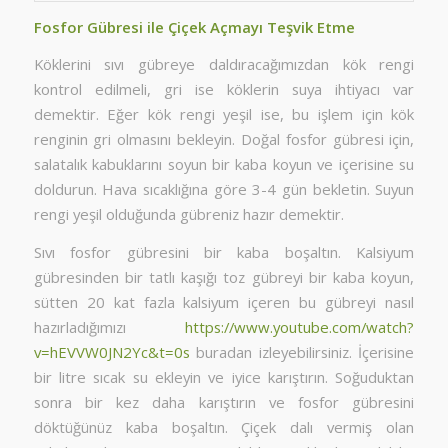
Fosfor Gübresi ile Çiçek Açmayı Teşvik Etme
Köklerini sıvı gübreye daldıracağımızdan kök rengi
kontrol edilmeli, gri ise köklerin suya ihtiyacı var
demektir. Eğer kök rengi yeşil ise, bu işlem için kök
renginin gri olmasını bekleyin. Doğal fosfor gübresi için,
salatalık kabuklarını soyun bir kaba koyun ve içerisine su
doldurun. Hava sıcaklığına göre 3-4 gün bekletin. Suyun
rengi yeşil olduğunda gübreniz hazır demektir.
Sıvı fosfor gübresini bir kaba boşaltın. Kalsiyum
gübresinden bir tatlı kaşığı toz gübreyi bir kaba koyun,
sütten 20 kat fazla kalsiyum içeren bu gübreyi nasıl
hazırladığımızı
https://www.youtube.com/watch?
v=hEVVW0JN2Yc&t=0s
buradan izleyebilirsiniz. İçerisine
bir litre sıcak su ekleyin ve iyice karıştırın. Soğuduktan
sonra bir kez daha karıştırın ve fosfor gübresini
döktüğünüz kaba boşaltın. Çiçek dalı vermiş olan