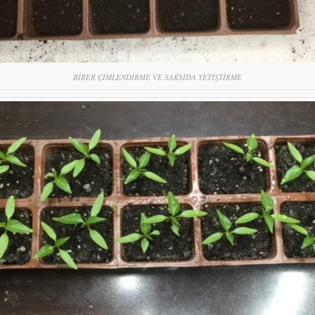
BİBER ÇİMLENDİRME VE SAKSIDA YETİŞTİRME