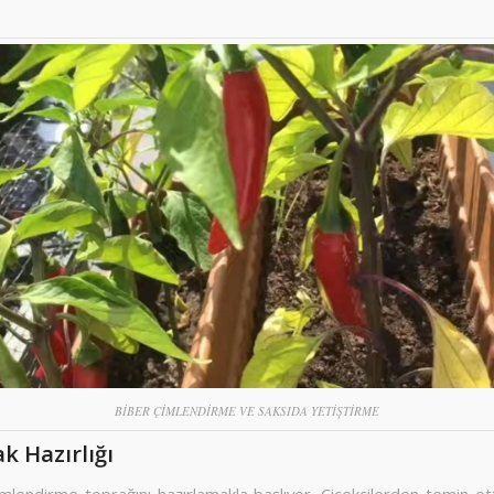
BİBER ÇİMLENDİRME VE SAKSIDA YETİŞTİRME
k Hazırlığı
imlendirme toprağını hazırlamakla başlıyor. Çiçekçilerden temin ett