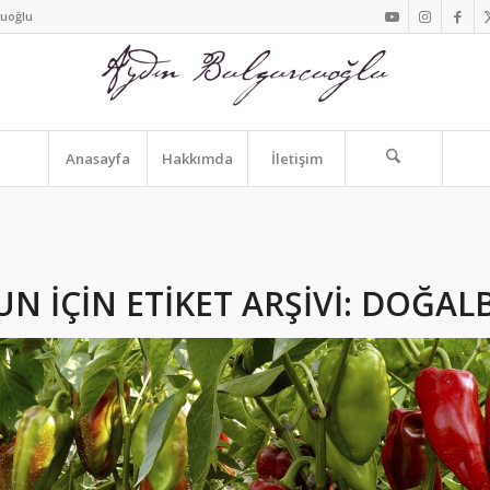
cuoğlu
Anasayfa
Hakkımda
İletişim
N IÇIN ETIKET ARŞIVI:
DOĞALB