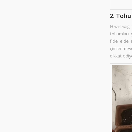
2. Toh
Hazırladığ
tohumları 
fide elde 
çimlenmeye
dikkat ediy