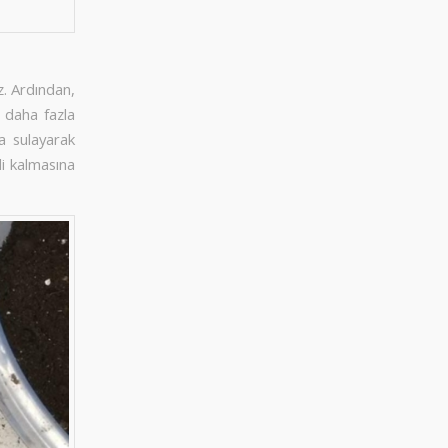
. Ardından,
 daha fazla
a sulayarak
i kalmasına