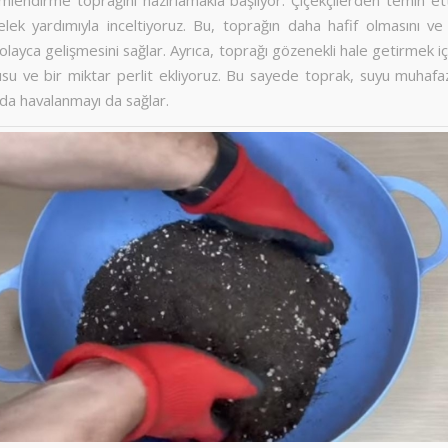
 elek yardımıyla inceltiyoruz. Bu, toprağın daha hafif olmasını ve
kolayca gelişmesini sağlar. Ayrıca, toprağı gözenekli hale getirmek iç
tusu ve bir miktar perlit ekliyoruz. Bu sayede toprak, suyu muhaf
da havalanmayı da sağlar.