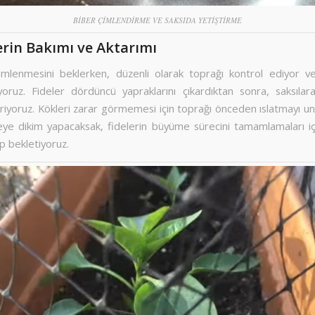
BİBER ÇİMLENDİRME VE SAKSIDA YETİŞTİRME
lerin Bakımı ve Aktarımı
çimlenmesini beklerken, düzenli olarak toprağı kontrol ediyor v
yoruz. Fideler dördüncü yapraklarını çıkardıktan sonra, saksılara
iriyoruz. Kökleri zarar görmemesi için toprağı önceden ıslatmayı u
ye dikim yapacaksak, fidelerin büyüme sürecini tamamlamaları iç
p bekletiyoruz.