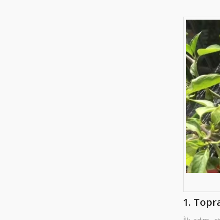
1. Topra
İlk adım, ç