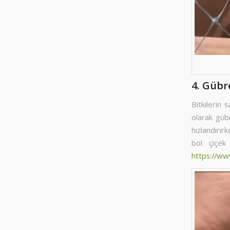
4. Gübr
Bitkilerin 
olarak güb
hızlandırır
bol çiçek
https://w