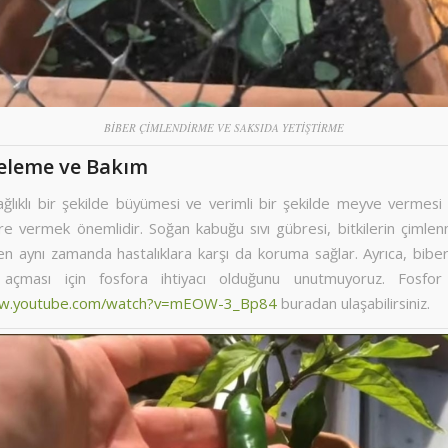
BİBER ÇİMLENDİRME VE SAKSIDA YETİŞTİRME
eleme ve Bakım
sağlıklı bir şekilde büyümesi ve verimli bir şekilde meyve vermesi 
re vermek önemlidir. Soğan kabuğu sıvı gübresi, bitkilerin çimlen
ken aynı zamanda hastalıklara karşı da koruma sağlar. Ayrıca, biber 
 açması için fosfora ihtiyacı olduğunu unutmuyoruz. Fosfor
ww.youtube.com/watch?v=mEOW-3_Bp84
buradan ulaşabilirsiniz.