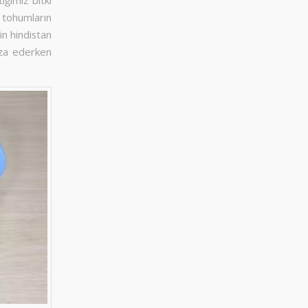
 tohumların
in hindistan
aza ederken