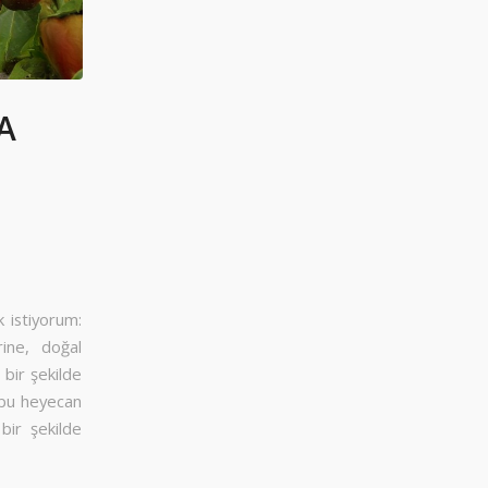
A
 istiyorum:
rine, doğal
 bir şekilde
 bu heyecan
 bir şekilde