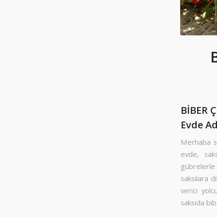
BİBER 
Evde Ad
Merhaba se
evde, saks
gübrelerle 
saksılara 
verici yolc
saksıda bib