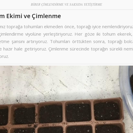
BİBER ÇİMLENDİRME VE SAKSIDA YETİŞTİRME
um Ekimi ve Çimlenme
ımız toprağa tohumları ekmeden önce, toprağı iyice nemlendiriyoruz
çimlendirme viyolüne yerleştiriyoruz. Her göze iki tohum ekerek,
etme şansını artırıyoruz. Tohumları örttükten sonra, toprağı bolc
 hazır hale getiriyoruz. Çimlenme sürecinde toprağın sürekli neml
oruz.