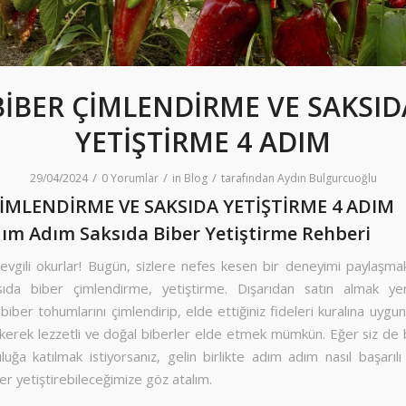
BİBER ÇİMLENDİRME VE SAKSID
YETİŞTİRME 4 ADIM
/
/
/
29/04/2024
0 Yorumlar
in
Blog
tarafından
Aydın Bulgurcuoğlu
ÇİMLENDİRME VE SAKSIDA YETİŞTİRME 4 ADIM
ım Adım Saksıda Biber Yetiştirme Rehberi
vgili okurlar! Bugün, sizlere nefes kesen bir deneyimi paylaşmak
ıda biber çimlendirme, yetiştirme. Dışarıdan satın almak ye
biber tohumlarını çimlendirip, elde ettiğiniz fideleri kuralına uygun
dikerek lezzetli ve doğal biberler elde etmek mümkün. Eğer siz de
uluğa katılmak istiyorsanız, gelin birlikte adım adım nasıl başarılı
er yetiştirebileceğimize göz atalım.