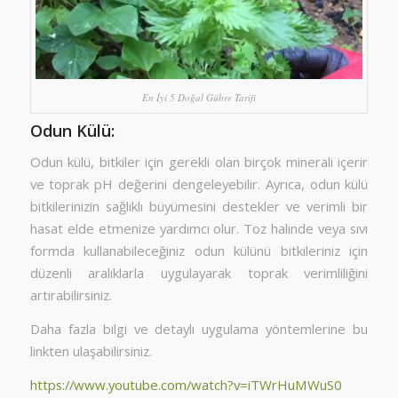
En İyi 5 Doğal Gübre Tarifi
Odun Külü:
Odun külü, bitkiler için gerekli olan birçok minerali içerir
ve toprak pH değerini dengeleyebilir. Ayrıca, odun külü
bitkilerinizin sağlıklı büyümesini destekler ve verimli bir
hasat elde etmenize yardımcı olur. Toz halinde veya sıvı
formda kullanabileceğiniz odun külünü bitkileriniz için
düzenli aralıklarla uygulayarak toprak verimliliğini
artırabilirsiniz.
Daha fazla bilgi ve detaylı uygulama yöntemlerine bu
linkten ulaşabilirsiniz.
https://www.youtube.com/watch?v=iTWrHuMWuS0