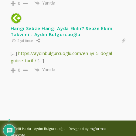
Yanıtla
0
Hangi Sebze Hangi Ayda Ekilir? Sebze Ekim
Takvimi - Aydın Bulgurcuoğlu
2 yıl önce
[…]
https://aydinbulgurcuoglu.com/en-iyi-5-dogal-
gubre-tarifi/
[…]
Yanıtla
0
2
© Telif Hakkı - Aydın Bulgurcuoğlu - Designed by
mgformat
Anasayfa