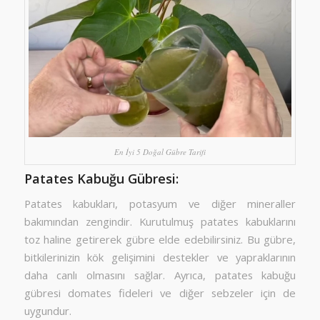
En İyi 5 Doğal Gübre Tarifi
Patates Kabuğu Gübresi:
Patates kabukları, potasyum ve diğer mineraller
bakımından zengindir. Kurutulmuş patates kabuklarını
toz haline getirerek gübre elde edebilirsiniz. Bu gübre,
bitkilerinizin kök gelişimini destekler ve yapraklarının
daha canlı olmasını sağlar. Ayrıca, patates kabuğu
gübresi domates fideleri ve diğer sebzeler için de
uygundur.