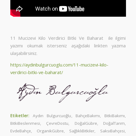
11 Mucizevi Kilo Verdirici Bitki Ve Baharat ile ilgimi
yazımı okumak isterseniz aşağıdaki linkten yazıma
ulaşabilirsiniz.
https://aydinbulgurcuoglu.com/11-mucizevi-kilo-
verdirici-bitki-ve-baharat/
Etiketler:
Aydın Bulgurcuoğlu
,
BahçeBakımı
,
BitkiBakımı
,
BitkiBeslenmesi
,
ÇevreDostu
,
DoğalGübre
,
DoğalTarım
,
EvdeBahçe
,
OrganikGübre
,
SağlıklıBitkiler
,
SaksıBahçesi
,