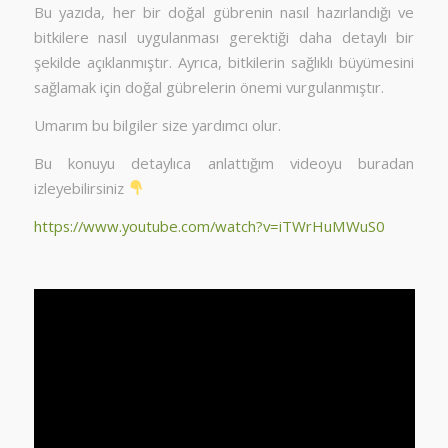
Bu yazıda, her bir doğal gübrenin nasıl hazırlandığı ve
bitkilere nasıl uygulanması gerektiği daha detaylı bir
şekilde açıklanmıştır. Ayrıca, bitkilerin sağlıklı büyümesini
sağlamak için doğal gübrelerin önemi vurgulanmıştır.
Umarım bu bilgiler size yardımcı olur.
Bu konuyu detaylıca anlattığım videoyu buradan
izleyebilirsiniz
https://www.youtube.com/watch?v=iTWrHuMWuS0