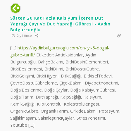
Sütten 20 Kat Fazla Kalsiyum İçeren Dut
Yaprağı Çayı Ve Dut Yaprağı Gübresi - Aydın
Bulgurcuoğlu
2 yıl önce
[…]
https://aydinbulgurcuoglu.com/en-iyi-5-dogal-
gubre-tarifi/
Etiketler: Antioksidanlar, Aydın
Bulgurcuoğlu, BahçeBakımı, BitkiBesinElementleri,
BitkiBeslenmesi, BitkiBilimi, BitkiDostuGübre,
BitkiGelişimi, BitkiHijyeni, BitkiSağlığı, BitkiselTedavi,
ÇevreDostuGübreleme, ÇiçekBakımı, DiyabetYönetimi,
DoğalBeslenme, DoğalÇaylar, DoğalKalsiyumGübresi,
DoğalTarım, DutYaprağı, KalpSağlığı, Kalsiyum,
KemikSağlığı, KiloKontrolü, KolestrolDengesi,
OrganikGübre, OrganikTarım, OrkideBakımı, Potasyum,
SağlıklıYaşam, SakinleştiriciÇaylar, StresYönetimi,
Youtube […]