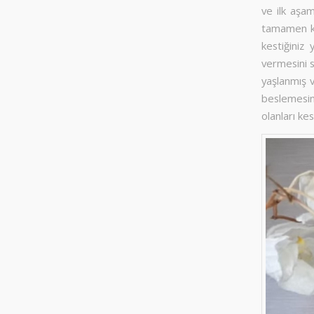
ve ilk aşam
tamamen ku
kestiğiniz
vermesini 
yaşlanmış v
beslemesini
olanları kes