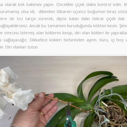
a olarak kök bakımını yapın. Öncelikle çiçek dalını kontrol edin. B
rumamış olsa idi, dibinden itibaren üçüncü boğumun biraz üstü
 yere de toz tarçın sürerek, dipte kalan dalın tekrar çiçek dalı 
sağlayabilirsiniz. Ancak bu tamamen kuruduğunda kökten kesin. Şimd
e ömrünü bitirmiş olan köklerini kesip, diri olan kökleri ile yapraklar
 sağlayacağız. Dikkatlice kökleri birbirinden ayırın. Kuru, içi bo
in. Diri olanları tutun.