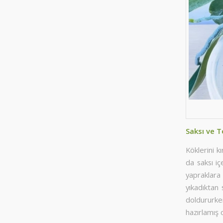
Saksı ve 
Köklerini k
da saksı iç
yapraklara 
yıkadıktan 
doldururke
hazırlamış 