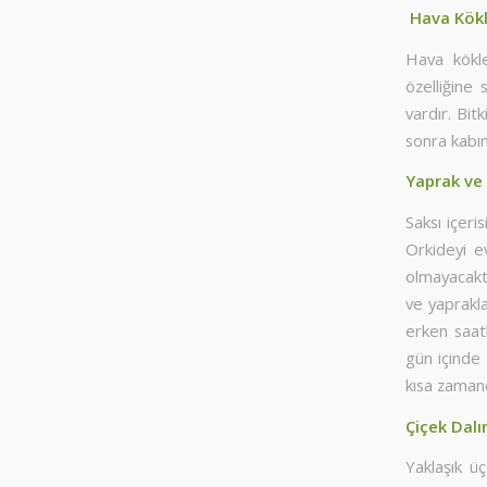
Hava Kökl
Hava kökle
özelliğine
vardır. Bit
sonra kabın
Yaprak ve
Saksı içeri
Orkideyi e
olmayacakt
ve yaprakla
erken saatl
gün içinde
kısa zamand
Çiçek Dalı
Yaklaşık üç