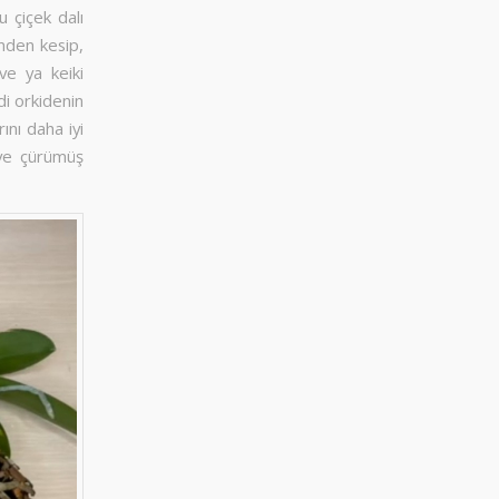
u çiçek dalı
nden kesip,
ve ya keiki
i orkidenin
ını daha iyi
ş ve çürümüş