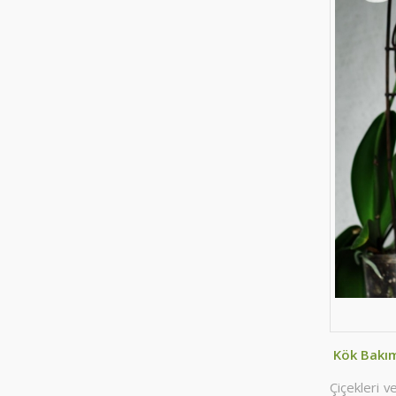
Kök Bakı
Çiçekleri v