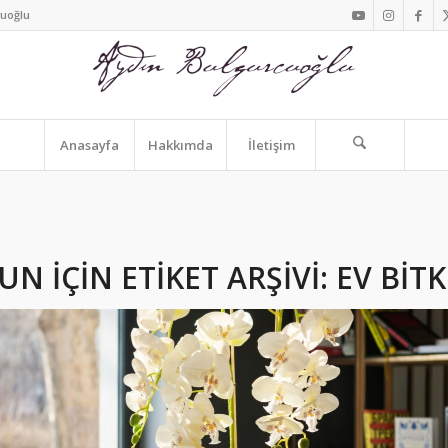
cuoğlu
Anasayfa
Hakkımda
İletişim
N IÇIN ETIKET ARŞIVI:
EV BITK