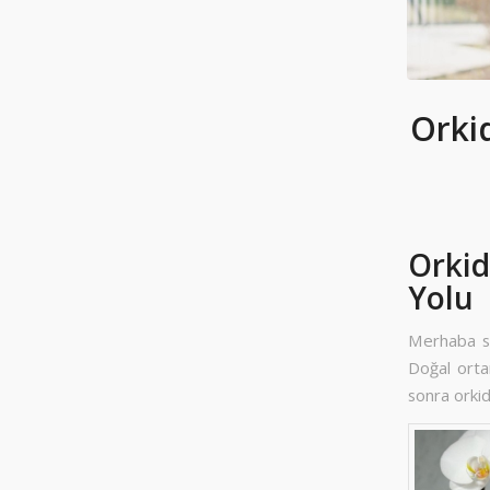
Orkid
Orkid
Yolu
Merhaba sev
Doğal ortam
sonra orkid