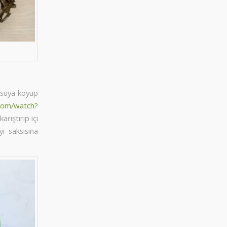
k suya koyup
com/watch?
rıştırıp içi
i saksısına