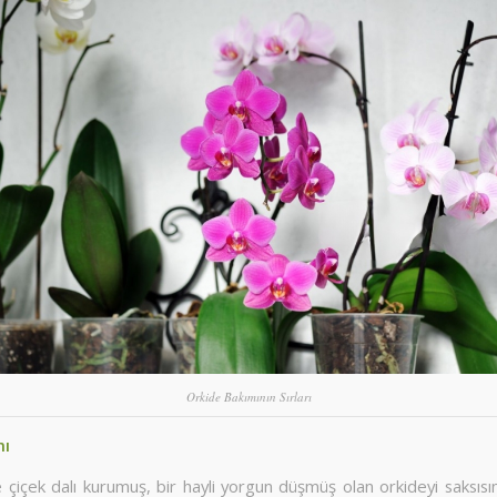
Orkide Bakımının Sırları
mı
e çiçek dalı kurumuş, bir hayli yorgun düşmüş olan orkideyi saksısı