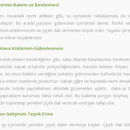
erinin Bakımı ve Beslenmesi
ri, havadaki nemi aldıkları gibi, su içerisinde olduklarında d
 sahiptir. Bu arada patates gübresinin içerisinde demir, fosfor 
kinizin köklenmesini ve çiçek dalı vermesini teşvik eder. Suyunu iyi
a tekrar koyabilirsiniz.
 Hava Köklerinin Gübrelenmesi
sindeki kökleri beslediğimiz gibi, saksı dışında kalanlarında beslenm
vinizde kapalı ortamda yetiştirdiğinizden, havada bitkinin ihtiyac
ır. Az önce köklere verdiğiniz patates gübresinden haftada bir hav
ra erken saatlerde püskürtün. Sabah çiğini ve havadaki nemi almak
erde orkide yapraklarının altındaki gözenekler açıktır, daha iyi 
 yaprakların kuruması daha rahat olur. Bu bakımla yorgun düşmüş 
a toparlanıp yeniden çiçek dalı verecek enerjiye sahip olur.
nın Gelişimini Teşvik Etme
 ay içerisinde yeniden çiçek dalını vermeye başlar. Çiçek dalı ol