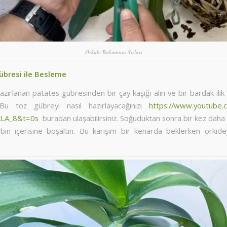
Orkide Bakımının Sırları
übresi ile Besleme
ırlanan patates gübresinden bir çay kaşığı alın ve bir bardak ılı
. Bu toz gübreyi nasıl hazırlayacağınızı
https://www.youtube.
kLA_8&t=0s
buradan ulaşabilirsiniz. Soğuduktan sonra bir kez daha ka
bın içerisine boşaltın. Bu karışım bir kenarda beklerken orkidey