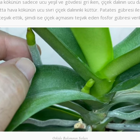
va kökünün sadece ucu yeşil ve gövdesi gri iken, çiçek dalının ucu 
atta hava kökünün ucu sivri çiçek dalınınki küttür. Patates gübresi ile 
teşvik ettik, şimdi ise çiçek açmasını teşvik eden fosfor gübresi veri
Orkide Bakımının Sırları