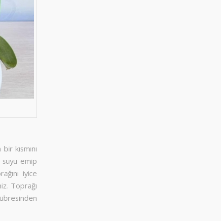
 bir kısmını
de suyu emip
rağını iyice
niz. Toprağı
gübresinden