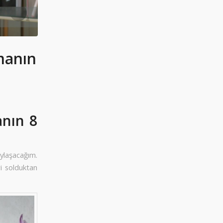
tmanın
anın 8
aylaşacağım.
ri solduktan