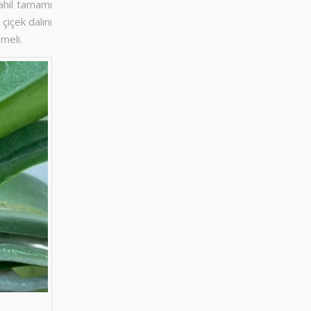
dahil tamamı
çiçek dalını
lmeli.