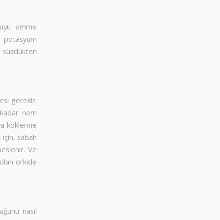
a suyu emme
ve potasyum
ce süzdükten
esi gerekir.
ı kadar nem
a köklerine
 için, sabah
beslenir. Ve
olan orkide
duğunu nasıl