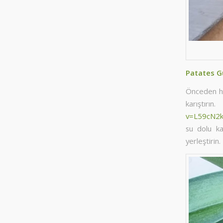
Patates G
Önceden haz
karıştırın
v=L59cN2
su dolu ka
yerleştirin.