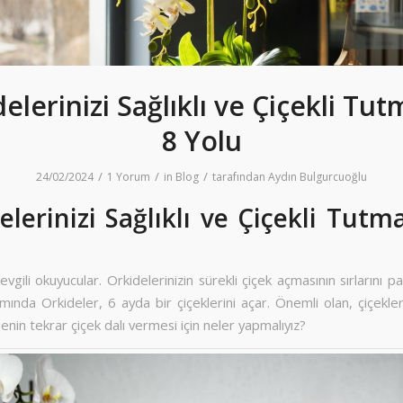
elerinizi Sağlıklı ve Çiçekli Tu
8 Yolu
/
/
/
24/02/2024
1 Yorum
in
Blog
tarafından
Aydın Bulgurcuoğlu
elerinizi Sağlıklı ve Çiçekli Tutm
gili okuyucular. Orkidelerinizin sürekli çiçek açmasının sırlarını p
ında Orkideler, 6 ayda bir çiçeklerini açar. Önemli olan, çiçekle
enin tekrar çiçek dalı vermesi için neler yapmalıyız?