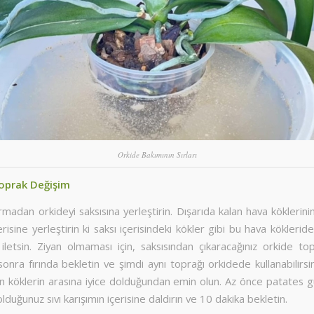
Orkide Bakımının Sırları
Toprak Değişim
ırmadan orkideyi saksısına yerleştirin. Dışarıda kalan hava köklerinin
erisine yerleştirin ki saksı içerisindeki kökler gibi bu hava kökleri
iletsin. Ziyan olmaması için, saksısından çıkaracağınız orkide top
sonra fırında bekletin ve şimdi aynı toprağı orkidede kullanabilirsi
n köklerin arasına iyice dolduğundan emin olun. Az önce patates 
olduğunuz sıvı karışımın içerisine daldırın ve 10 dakika bekletin.