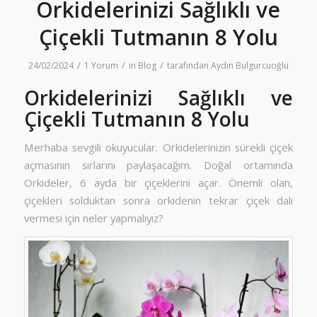
Orkidelerinizi Sağlıklı ve
Çiçekli Tutmanın 8 Yolu
/
/
/
24/02/2024
1 Yorum
in
Blog
tarafından
Aydın Bulgurcuoğlu
Orkidelerinizi Sağlıklı ve
Çiçekli Tutmanın 8 Yolu
Merhaba sevgili okuyucular. Orkidelerinizin sürekli çiçek
açmasının sırlarını paylaşacağım. Doğal ortamında
Orkideler, 6 ayda bir çiçeklerini açar. Önemli olan,
çiçekleri solduktan sonra orkidenin tekrar çiçek dalı
vermesi için neler yapmalıyız?