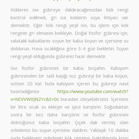
Köklerini sıvı gübreye daldıracağımızdan kök rengi
kontrol edilmeli, gri ise köklerin suya ihtiyacı var
demektir. Eğer kök rengi yeşil ise, bu işlem için kök
renginin gri olmasını bekleyin. Doğal fosfor gübresi için,
salatalık kabuklarını soyun bir kaba koyun ve içerisine su
doldurun. Hava sıcaklığına göre 3-4 gün bekletin. Suyun
rengi yeşil olduğunda gübreniz hazır demektir.
Sıvı fosfor gübresini bir kaba boşaltın. Kalsiyum
gübresinden bir tatlı kaşığı toz gübreyi bir kaba koyun,
sütten 20 kat fazla kalsiyum içeren bu gübreyi nasıl
hazırladığımızı
https://www.youtube.com/watch?
v=hEVVW0JN2Yc&t=0s
buradan izleyebilirsiniz. İçerisine
bir litre sıcak su ekleyin ve iyice karıştırın. Soğuduktan
sonra bir kez daha karıştırın ve fosfor gübresini
döktüğünüz kaba boşaltın. Çiçek dalı vermiş olan
orkidenizi bu suyun içerisine daldırın. Yaklaşık 10 dakika
suda bekleyen orkidenin kök rengine baktığınızda koyu