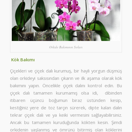
Orkide Bakımının Sırları
Kök Bakımı
Çiçekleri ve çiçek dalı kurumuş, bir hayli yorgun düşmüş
olan orkideyi saksısından çıkarın ve ilk aşama olarak kök
bakımını yapın. Öncelikle çiçek dalını kontrol edin. Bu
çiçek dalı tamamen kurumamış olsa idi, dibinden
itibaren üçüncü boğumun biraz üstünden kesip,
kestiğiniz yere de toz tarçın sürerek, dipte kalan dalın
tekrar çiçek dalı ve ya keiki vermesini sağlayabilirsiniz.
Ancak bu tamamen kuruduğunda kökten kesin. Şimdi
orkidenin yaşlanmış ve ömrünü bitirmiş olan köklerini