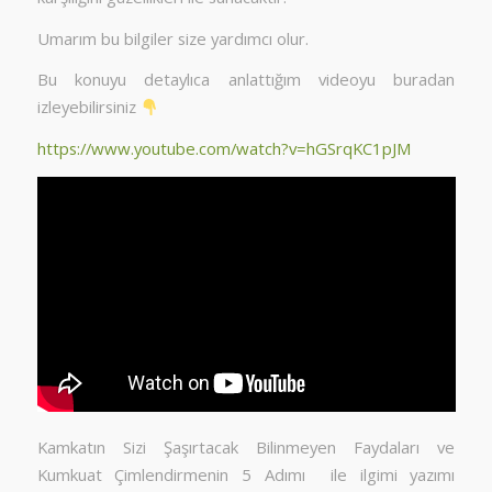
Umarım bu bilgiler size yardımcı olur.
Bu konuyu detaylıca anlattığım videoyu buradan
izleyebilirsiniz
https://www.youtube.com/watch?v=hGSrqKC1pJM
Kamkatın Sizi Şaşırtacak Bilinmeyen Faydaları ve
Kumkuat Çimlendirmenin 5 Adımı ile ilgimi yazımı