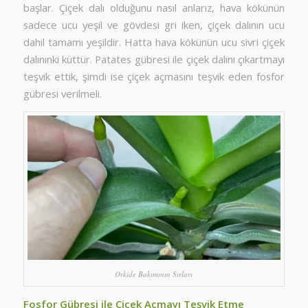
başlar. Çiçek dalı olduğunu nasıl anlarız, hava kökünün
sadece ucu yeşil ve gövdesi gri iken, çiçek dalının ucu
dahil tamamı yeşildir. Hatta hava kökünün ucu sivri çiçek
dalınınki küttür. Patates gübresi ile çiçek dalını çıkartmayı
teşvik ettik, şimdi ise çiçek açmasını teşvik eden fosfor
gübresi verilmeli.
Orkide Bakımının Sırları
Fosfor Gübresi ile Çiçek Açmayı Teşvik Etme