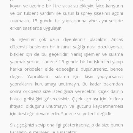
koyun ve üzerine bir litre sıcak su ekleyin. İyice karıştırın
ve bir tülbent yardımı ile süzün ki sprey şişesinin ağzını
tıkamasın, 15 günde bir yapraklarına yine aynı şekilde
erken saatlerde uygulayın.
Bu işlemler çok uzun diyenleriniz olacaktır. Ancak
düzensiz beslenen bir insanın sağlığı nasıl bozuluyorsa,
bitkiler için de bu geçerlidir. Yanlış işlemler ve sulama
yapmak yerine, sadece 15 günde bir bu işlemleri yapıp
harika orkideler elde edeceğinizi düşünürseniz, bence
değer. Yapraklarını sulama işini kışın yapıyorsanız,
yapraklarını kurulamayı unutmayın. Bu kadar bakımdan
sonra orkideniz size istediğinizi verecektir. Çiçek dalının
hızlıca geliştiğini göreceksiniz. Çiçek açması için fosfora
ihtiyacı olduğunu unutmayın ve gücünü kaybetmemesi
için desteğe devam edin. Sadece su yeterli değildir.
Siz çiçeğinizi sevip ona ilgi gösterirseniz, o da size bunun
karşılığını güzellikleri ile sunacaktır.