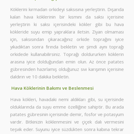
Köklerini kırmadan orkideyi saksısına yerleştirin. Dışarıda
kalan hava köklerinin bir kısmını da saksı içerisine
yerleştirin ki saksı içerisindeki kökler gibi bu hava
kökleride suyu emip yapraklara iletsin. Ziyan olmaması
için, saksısından çıkaracağınız orkide toprağını iyice
yıkadıktan sonra fırında bekletin ve şimdi aynı toprağı
orkidede kullanabilirsiniz. Toprağı doldururken köklerin
arasına iyice dolduğundan emin olun. Az önce patates
gübresinden hazırlamış olduğunuz sıvı karışımın içerisine
daldırın ve 10 dakika bekletin.
Hava Köklerinin Bakımı ve Beslenmesi
Hava kökleri, havadaki nemi aldıkları gibi, su içerisinde
olduklarında da suyu emme özelliğine sahiptir. Bu arada
patates gübresinin içerisinde demir, fosfor ve potasyum
vardır. Bitkinizin köklenmesini ve çiçek dalı vermesini
teşvik eder. Suyunu iyice süzdükten sonra kabına tekrar