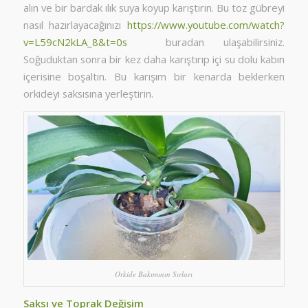
alın ve bir bardak ılık suya koyup karıştırın. Bu toz gübreyi
nasıl hazırlayacağınızı
https://www.youtube.com/watch?
v=L59cN2kLA_8&t=0s
buradan ulaşabilirsiniz.
Soğuduktan sonra bir kez daha karıştırıp içi su dolu kabın
içerisine boşaltın. Bu karışım bir kenarda beklerken
orkideyi saksısına yerleştirin.
Orkide Bakımının Sırları
Saksı ve Toprak Değişim