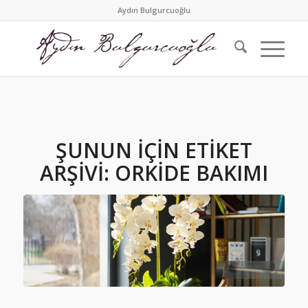
Aydın Bulgurcuoğlu
ŞUNUN IÇIN ETIKET
ARŞIVI:
ORKIDE BAKIMI