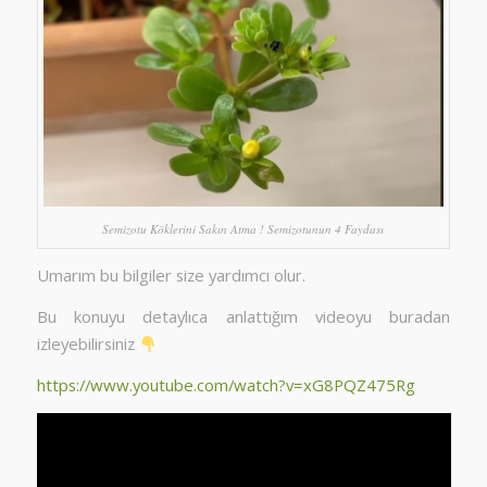
Semizotu Köklerini Sakın Atma ! Semizotunun 4 Faydası
Umarım bu bilgiler size yardımcı olur.
Bu konuyu detaylıca anlattığım videoyu buradan
izleyebilirsiniz
https://www.youtube.com/watch?v=xG8PQZ475Rg