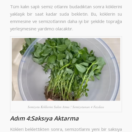
Tüm kalın saplı semiz otlarını budadıktan sonra köklerini
yaklaşık bir saat kadar suda bekletin. Bu, köklerin su
emmesine ve semizotlarının daha iyi bir şekilde toprağa
yerleşmesine yardımcı olacaktır.
Semizotu Köklerini Sakın Atma ! Semizotunun 4 Faydası
Adım 4:Saksıya Aktarma
Kökleri beklettikten sonra, semizotlarını yeni bir saksıya