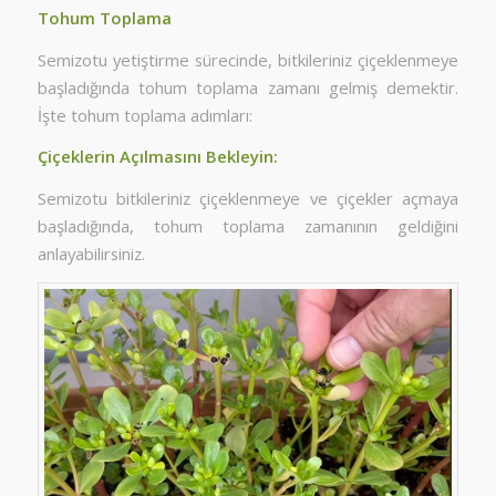
Tohum Toplama
Semizotu yetiştirme sürecinde, bitkileriniz çiçeklenmeye
başladığında tohum toplama zamanı gelmiş demektir.
İşte tohum toplama adımları:
Çiçeklerin Açılmasını Bekleyin:
Semizotu bitkileriniz çiçeklenmeye ve çiçekler açmaya
başladığında, tohum toplama zamanının geldiğini
anlayabilirsiniz.