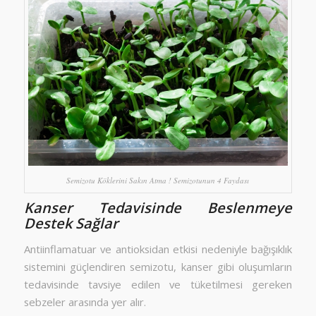
Semizotu Köklerini Sakın Atma ! Semizotunun 4 Faydası
Kanser Tedavisinde Beslenmeye
Destek Sağlar
Antiinflamatuar ve antioksidan etkisi nedeniyle bağışıklık
sistemini güçlendiren semizotu, kanser gibi oluşumların
tedavisinde tavsiye edilen ve tüketilmesi gereken
sebzeler arasında yer alır.