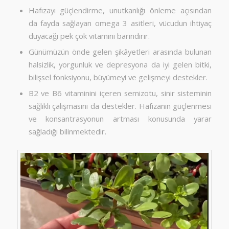
Hafızayı güçlendirme, unutkanlığı önleme açısından
da fayda sağlayan omega 3 asitleri, vücudun ihtiyaç
duyacağı pek çok vitamini barındırır.
Günümüzün önde gelen şikâyetleri arasında bulunan
halsizlik, yorgunluk ve depresyona da iyi gelen bitki,
bilişsel fonksiyonu, büyümeyi ve gelişmeyi destekler.
B2 ve B6 vitaminini içeren semizotu, sinir sisteminin
sağlıklı çalışmasını da destekler. Hafızanın güçlenmesi
ve konsantrasyonun artması konusunda yarar
sağladığı bilinmektedir.