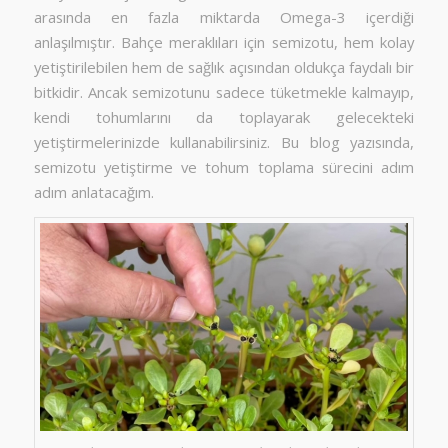
arasında en fazla miktarda Omega-3 içerdiği
anlaşılmıştır. Bahçe meraklıları için semizotu, hem kolay
yetiştirilebilen hem de sağlık açısından oldukça faydalı bir
bitkidir. Ancak semizotunu sadece tüketmekle kalmayıp,
kendi tohumlarını da toplayarak gelecekteki
yetiştirmelerinizde kullanabilirsiniz. Bu blog yazısında,
semizotu yetiştirme ve tohum toplama sürecini adım
adım anlatacağım.