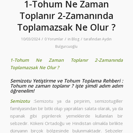
1-Tohum Ne Zaman
Toplanır 2-Zamanında
Toplamazsak Ne Olur ?
/
/
/
10/03/2024
0 Yorumlar
in
Blog
tarafından
Aydın
Bulgurcuoğlu
1-Tohum Ne Zaman Toplanır 2-Zamanında
Toplamazsak Ne Olur ?
Semizotu Yetiştirme ve Tohum Toplama Rehberi :
Tohum ne zaman toplanır ? işte şimdi adım adım
öğrenelim!
Semizotu
:Semizotu ya da pirpirim, semizotugiller
familyasından bir bitki olup yaprakları salata olarak, ya da
ıspanak gibi pişirilerek yemeklerde kullanılan bir
sebzedir. Kökeni Ortadoğu ve Hindistan olmakla birlikte
dünyanın birçok bölgesinde bulunmaktadır. Sebzeler