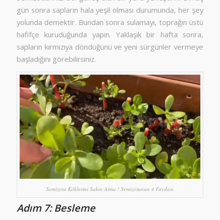
gün sonra sapların hala yeşil olması durumunda, her şey
yolunda demektir. Bundan sonra sulamayı, toprağın üstü
hafifçe kuruduğunda yapın. Yaklaşık bir hafta sonra,
sapların kırmızıya döndüğünü ve yeni sürgünler vermeye
başladığını görebilirsiniz.
Semizotu Köklerini Sakın Atma ! Semizotunun 4 Faydası
Adım 7: Besleme