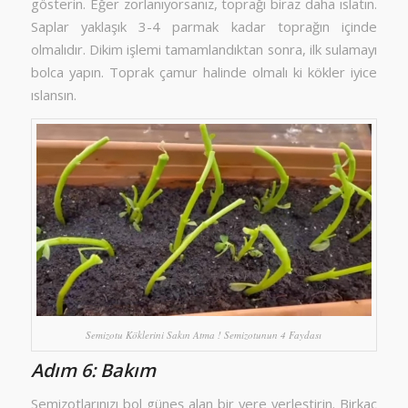
gösterin. Eğer zorlanıyorsanız, toprağı biraz daha ıslatın.
Saplar yaklaşık 3-4 parmak kadar toprağın içinde
olmalıdır. Dikim işlemi tamamlandıktan sonra, ilk sulamayı
bolca yapın. Toprak çamur halinde olmalı ki kökler iyice
ıslansın.
Semizotu Köklerini Sakın Atma ! Semizotunun 4 Faydası
Adım 6: Bakım
Semizotlarınızı bol güneş alan bir yere yerleştirin. Birkaç