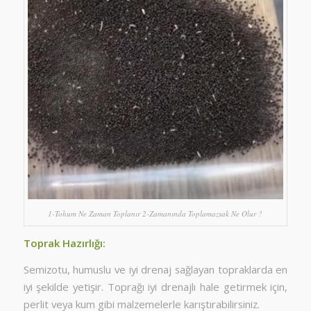
1-Tohum Ne Zaman Toplanır 2-Zamanında Toplamazsak Ne Olur ?
Toprak Hazırlığı:
Semizotu, humuslu ve iyi drenaj sağlayan topraklarda en
iyi şekilde yetişir. Toprağı iyi drenajlı hale getirmek için,
perlit veya kum gibi malzemelerle karıştırabilirsiniz.