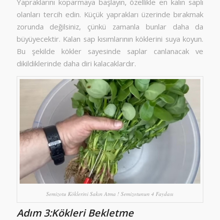
Yapraklarını koparmaya başlayın, özellikle en kalın saplı
olanları tercih edin. Küçük yaprakları üzerinde bırakmak
zorunda değilsiniz, çünkü zamanla bunlar daha da
büyüyecektir. Kalan sap kısımlarının köklerini suya koyun.
Bu şekilde kökler sayesinde saplar canlanacak ve
dikildiklerinde daha diri kalacaklardır.
Semizotu Köklerini Sakın Atma ! Semizotunun 4 Faydası
Adım 3:Kökleri Bekletme