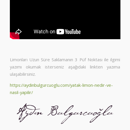
Limonları Uzun Süre Saklamanın 3 Püf Noktası ile ilgimi
yazımı okumak isterseniz aşağıdaki linkten yazıma
ulaşabilirsiniz.
https://aydinbulgurcuoglu.com/yatak-limon-nedir-ve-
nasil-yapilir/