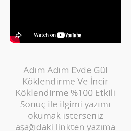
Adım Adım Evde Gül
Köklendirme Ve İncir
Köklendirme %100 Etkili
Sonuç ile ilgimi yazımı
okumak isterseniz
aşağıdaki linkten yazıma