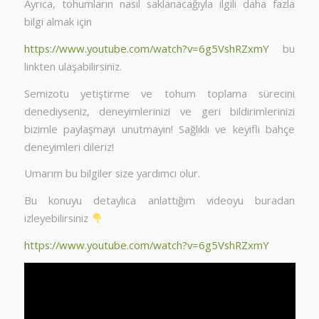
Ayrıca, tohumların nasıl saklanacağıyla ilgili daha fazla
bilgi almak için
https://www.youtube.com/watch?v=6g5VshRZxmY
bu
linkten ulaşabilirsiniz.
Semizotu yetiştirme ve tohum toplama sürecini
denediyseniz, deneyimlerinizi ve geri bildirimlerinizi
bizimle paylaşmayı unutmayın! Sağlıklı ve keyifli bahçe
deneyimleri dileriz!
Umarım bu bilgiler size yardımcı olur.
Bu konuyu detaylıca anlattığım videoyu buradan
izleyebilirsiniz
https://www.youtube.com/watch?v=6g5VshRZxmY