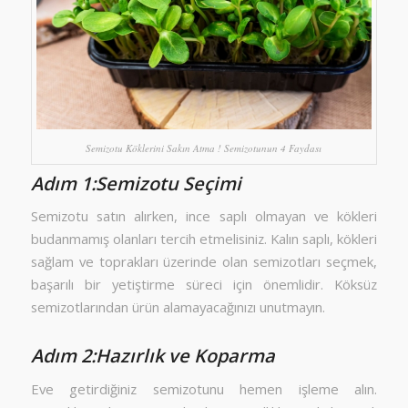
Semizotu Köklerini Sakın Atma ! Semizotunun 4 Faydası
Adım 1:Semizotu Seçimi
Semizotu satın alırken, ince saplı olmayan ve kökleri
budanmamış olanları tercih etmelisiniz. Kalın saplı, kökleri
sağlam ve toprakları üzerinde olan semizotları seçmek,
başarılı bir yetiştirme süreci için önemlidir. Köksüz
semizotlarından ürün alamayacağınızı unutmayın.
Adım 2:Hazırlık ve Koparma
Eve getirdiğiniz semizotunu hemen işleme alın.